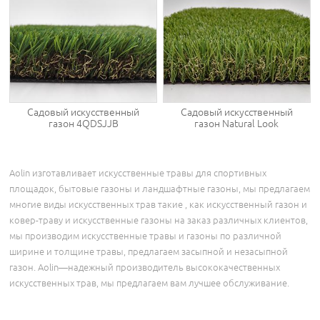
Садовый искусственный
Садовый искусственный
газон 4QDSJJB
газон Natural Look
Aolin изготавливает искусственные травы для спортивных
площадок, бытовые газоны и ландшафтные газоны, мы предлагаем
многие виды искусственных трав такие , как искусственный газон и
ковер-траву и искусственные газоны на заказ различных клиентов,
мы производим искусственные травы и газоны по различной
ширине и толщине травы, предлагаем засыпной и незасыпной
газон. Aolin―надежный производитель высококачественных
искусственных трав, мы предлагаем вам лучшее обслуживание.