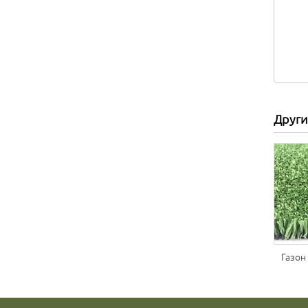
Други
Газон