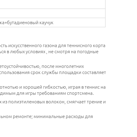
ка+бутадиеновый каучук
ть искусственного газона для теннисного корта
ся в любых условиях , не смотря на погодные
ветоустойчивостью, после многолетних
использования срок службы площадки составляет 5-
лотнотью и хорошей гибкостью, играя в теннис на
ходимым для игры требованиям спортсмена.
х из полиэтиленовых волокон, смягчает трение и
бальном ремонте; минимальные расходы для