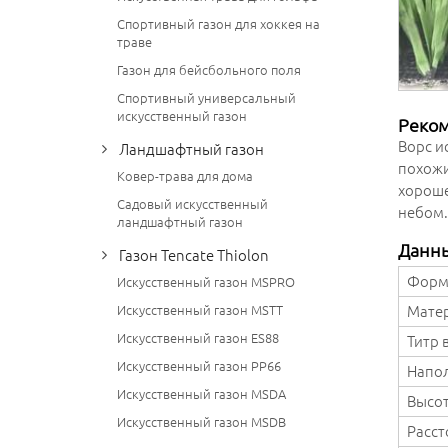
Спортивный газон для хоккея на
траве
Газон для бейсбольного поля
Спортивный универсальный
искусственный газон
Реко
Ворс и
Ландшафтный газон
похожи
Ковер-трава для дома
хороше
Садовый искусственный
небом
ландшафтный газон
Данн
Газон Tencate Thiolon
Форм
Искусственный газон MSPRO
Мате
Искусственный газон MSTT
Искусственный газон ES88
Титр 
Искусственный газон PP66
Напо
Искусственный газон MSDA
Высот
Искусственный газон MSDB
Расст