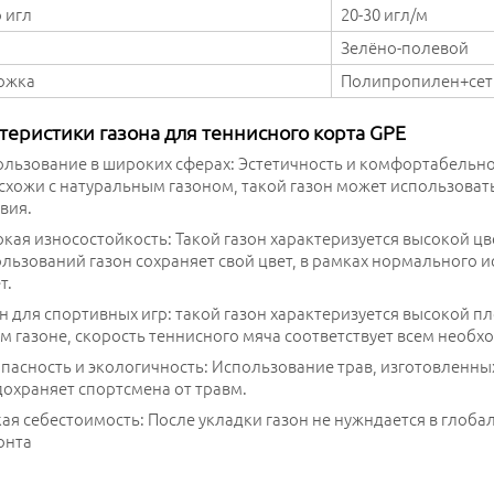
 игл
20-30 игл/м
Зелёно-полевой
ожка
Полипропилен+сет
теристики газона для теннисного корта GPE
льзование в широких сферах: Эстетичность и комфортабельнос
схожи с натуральным газоном, такой газон может использовать
вия.
кая износостойкость: Такой газон характеризуется высокой ц
льзований газон сохраняет свой цвет, в рамках нормального 
т.
н для спортивных игр: такой газон характеризуется высокой п
м газоне, скорость теннисного мяча соответствует всем необ
пасность и экологичность: Использование трав, изготовленны
охраняет спортсмена от травм.
ая себестоимость: После укладки газон не нужндается в гло
онта