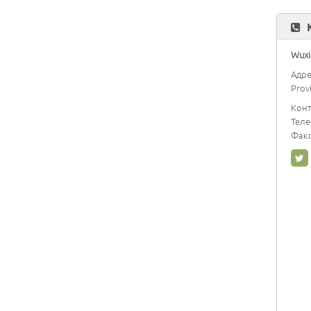
Wuxi 
Адре
Prov
Конт
Тел
Факс