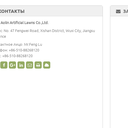
КОНТАКТЫ
З
Aolin Artificial Lawns Co.,Ltd.
с: No. 47 Fengwei Road, Xishan District, Wuxi City, Jiangsu
ince
актное лицо: Mr.Feng Lu
ефон:
+86-510-88268120
: +86-510-88268120