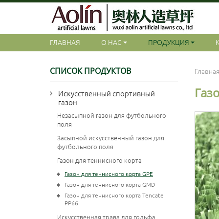
ГЛАВНАЯ
О НАС
ПРОДУКЦИЯ
СПИСОК ПРОДУКТОВ
Главна
Газ
Искусственный спортивный
газон
Незасыпной газон для футбольного
поля
Засыпной искусственный газон для
футбольного поля
Газон для теннисного корта
Газон для теннисного корта GPE
Газон для теннисного корта GMD
Газон для теннисного корта Tencate
PP66
Искусственная трава для гольфа