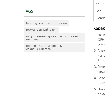
Число
Цвет
TAGS
Подл
Газон для теннисного корта
Харак
искусственный газон
Испо
искусственная трава для спортивных
GPE 
площадок
усло
поставщик искусственный
спортивный газон
Высо
испо
12ле
Годе
тако
Безо
пред
Низк
рем