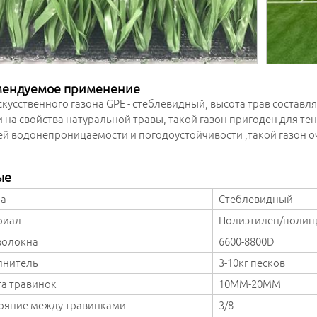
мендуемое применение
скусственного газона GPE - стеблевидный, высота трав составл
 на свойства натуральной травы, такой газон пригоден для т
й водонепроницаемости и погодоустойчивости ,такой газон 
.
ые
а
Стеблевидный
риал
Полиэтилен/полип
волокна
6600-8800D
лнитель
3-10кг песков
а травинок
10MM-20MM
ояние между травинками
3/8