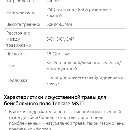
Титр волокна
1000D
25KGS песков + 8KGS резиновых
Наполнитель
камней
Высота травинок
50MM-65MM
Расстояние
между
5/8", 3/8", 3/4"
травинками
Число игл
18-22 игл/м
Зелёно-полевой/лимонно-зеленый/
Цвет
многоцветный
Полипропилен+сетка+бутадиеновый
Подложка
каучук
Характеристики искусственной травы для
бейсбольного поля Tencate MSTT
Высокая подражательность : засыпной искусственный
газон для бейсбольного поля выглядит очень
приблеженным к натуральной траве, такой газон очень
красив и комфортен