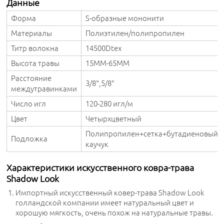
Данные
Форма
S-образные мононити
Материалы
Полиэтилен/полипропилен
Титр волокна
14500Dtex
Высота травы
15MM-65MM
Расстояние
3/8",5/8"
междутравинками
Число игл
120-280 игл/м
Цвет
Четырхцветный
Полипропилен+сетка+бутадиеновый
Подложка
каучук
Характеристики искусственного ковра-трава
Shadow Look
Импортный искусственный ковер-трава Shadow Look
голландской компании имеет натуральный цвет и
хорошую мягкость, очень похож на натуральные травы.