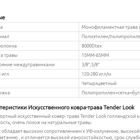
ые
а
Монофиламентная трава 
риал
Полиэтилен/полипропил
волокна
8000Dtex
а травы
15MM-65MM
тояние междутравинками
3/8",5/8"
 игл
120-280 игл/м
Четырхцветный
ожка
Полипропилен+сетка+бут
теристики Искусственного ковра-трава Tender Look
ртный искусственный ковер- трава Tender Look голландской 
ость, очень похож на натуральные травы.
 обладает высоким сопротивлением к УФ-излучению, высокой 
етанию , и отличается высокой износостойкостью, срок службы