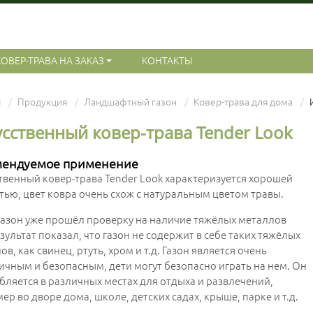
КОВЕР-ТРАВА НА ЗАКАЗ
КОНТАКТЫ
я
Продукция
Ландшафтный газон
Ковер-трава для дома
усственный ковер-трава Tender Look
мендуемое применение
твенный ковер-трава Tender Look характеризуется хорошей
тью, цвет ковра очень схож с натуральным цветом травы.
газон уже прошёл проверку на наличие тяжёлых металлов
езультат показал, что газон не содержит в себе таких тяжёлых
в, как свинец, ртуть, хром и т.д. Газон является очень
ичным и безопасным, дети могут безопасно играть на нем. Он
бляется в различных местах для отдыха и развлечений,
ер во дворе дома, школе, детских садах, крыше, парке и т.д.