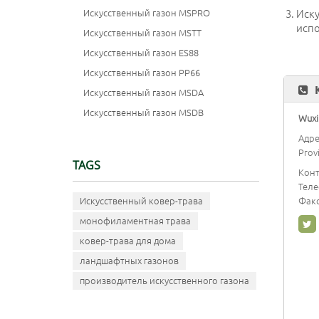
Иску
Искусственный газон MSPRO
исп
Искусственный газон MSTT
Искусственный газон ES88
Искусственный газон PP66
Искусственный газон MSDA
Искусственный газон MSDB
Wuxi 
Адре
Prov
TAGS
Конт
Тел
Факс
Искусственный ковер-трава
монофиламентная трава
ковер-трава для дома
ландшафтных газонов
производитель искусственного газона