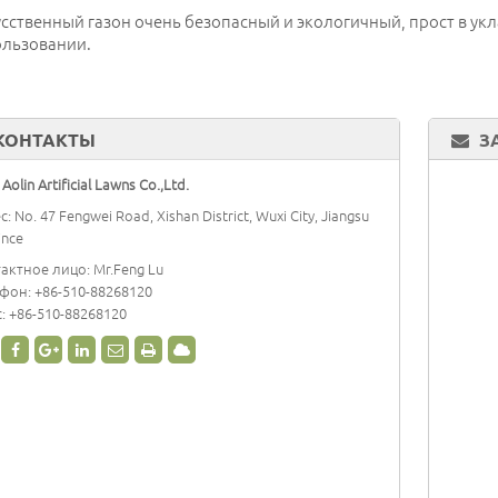
сственный газон очень безопасный и экологичный, прост в укл
ользовании.
КОНТАКТЫ
З
Aolin Artificial Lawns Co.,Ltd.
с: No. 47 Fengwei Road, Xishan District, Wuxi City, Jiangsu
ince
актное лицо: Mr.Feng Lu
ефон:
+86-510-88268120
: +86-510-88268120