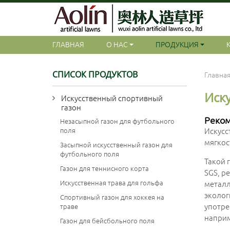
ГЛАВНАЯ
О НАС
ПРОДУКЦИЯ
СПИСОК ПРОДУКТОВ
Главна
Иск
Искусственный спортивный
газон
Реко
Незасыпной газон для футбольного
поля
Искусс
мягкос
Засыпной искусственный газон для
футбольного поля
Такой 
Газон для теннисного корта
SGS, р
Искусственная трава для гольфа
металло
эколог
Спортивный газон для хоккея на
употре
траве
наприм
Газон для бейсбольного поля