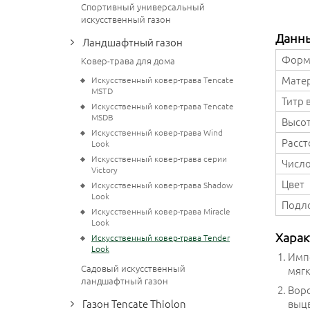
Спортивный универсальный
искусственный газон
Данн
Ландшафтный газон
Форм
Ковер-трава для дома
Мате
Искусственный ковер-трава Tencate
MSTD
Титр 
Искусственный ковер-трава Tencate
MSDB
Высот
Искусственный ковер-трава Wind
Расс
Look
Искусственный ковер-трава серии
Число
Victory
Цвет
Искусственный ковер-трава Shadow
Look
Подл
Искусственный ковер-трава Miracle
Look
Харак
Искусственный ковер-трава Tender
Look
Импо
Садовый искусственный
мягк
ландшафтный газон
Ворс
выцв
Газон Tencate Thiolon